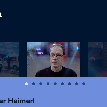
t
er Heimerl