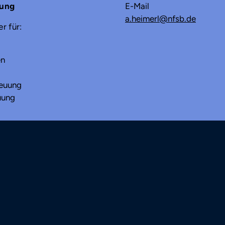
rung
E-Mail
a.heimerl
@
nfsb.de
r für:
en
reuung
uung