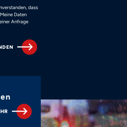
nverstanden, dass
 Meine Daten
einer Anfrage
NDEN
gen
EHR