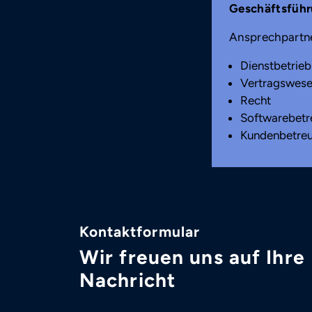
Mobil
Geschäftsfüh
0151 – 68841513
Ansprechpartne
E-Mail
Dienstbetrieb
d.roeck
@
nfsb.de
Vertragswes
Recht
Softwarebet
Kundenbetre
Kontaktformular
Wir freuen uns auf Ihre
Nachricht